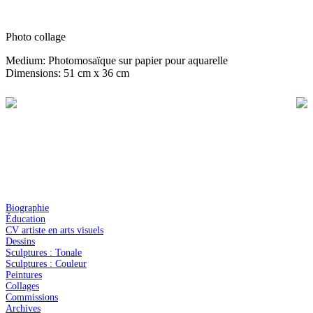
Photo collage
Medium: Photomosaïque sur papier pour aquarelle
Dimensions: 51 cm x 36 cm
Biographie
Éducation
CV artiste en arts visuels
Dessins
Sculptures : Tonale
Sculptures : Couleur
Peintures
Collages
Commissions
Archives