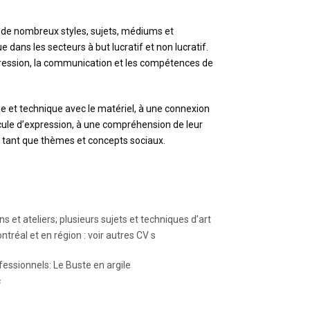
 de nombreux styles, sujets, médiums et
 dans les secteurs à but lucratif et non lucratif.
xpression, la communication et les compétences de
que et technique avec le matériel, à une connexion
icule d’expression, à une compréhension de leur
n tant que thèmes et concepts sociaux.
S
et ateliers; plusieurs sujets et techniques d’art
tréal et en région : voir autres CV s
ssionnels: Le Buste en argile
c