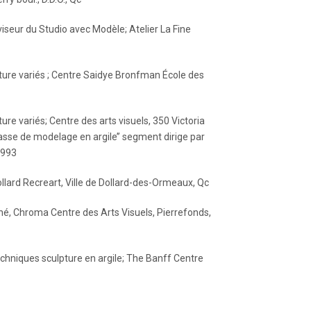
seur du Studio avec Modèle; Atelier La Fine
ture variés ; Centre Saidye Bronfman École des
re variés; Centre des arts visuels, 350 Victoria
asse de modelage en argile’’ segment dirige par
1993
llard Recreart, Ville de Dollard-des-Ormeaux, Qc
é, Chroma Centre des Arts Visuels, Pierrefonds,
niques sculpture en argile; The Banff Centre