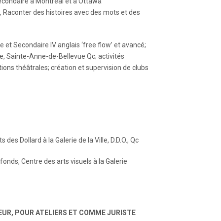
secondaire à Montréal et à Ottawa
e, Raconter des histoires avec des mots et des
e et Secondaire IV anglais ‘free flow’ et avancé;
e, Sainte-Anne-de-Bellevue Qc; activités
tions théâtrales; création et supervision de clubs
es Dollard à la Galerie de la Ville, D.D.O., Qc
onds, Centre des arts visuels à la Galerie
UR, POUR ATELIERS ET COMME JURISTE