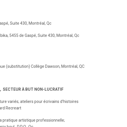
aspé, Suite 430, Montréal, Qc
bika, 5455 de Gaspé, Suite 430, Montréal, Qc
ue (substitution) Collège Dawson, Montréal, QC
, SECTEUR À BUT NON-LUCRATIF
e variés; ateliers pour écrivains d’histoires
ard Recreart
a pratique artistique professionnelle;
ry boul., D.D.O., Qc