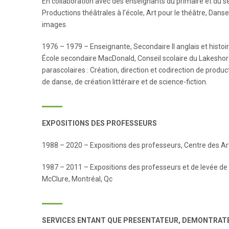
En collaboration avec des enseignants du primaire et du 
Productions théâtrales à l’école, Art pour le théâtre, Dans
images.
1976 – 1979 – Enseignante, Secondaire II anglais et histoir
École secondaire MacDonald, Conseil scolaire du Lakeshor
parascolaires : Création, direction et codirection de produc
de danse, de création littéraire et de science-fiction.
EXPOSITIONS DES PROFESSEURS
1988 – 2020 – Expositions des professeurs, Centre des Arts d
1987 – 2011 – Expositions des professeurs et de levée de f
McClure, Montréal, Qc
SERVICES ENTANT QUE PRESENTATEUR, DEMONTRATE