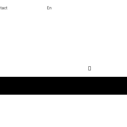
tact
En