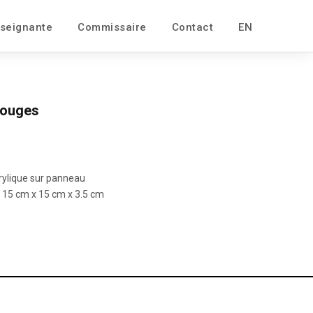
seignante
Commissaire
Contact
EN
rouges
ylique sur panneau
 15 cm x 15 cm x 3.5 cm